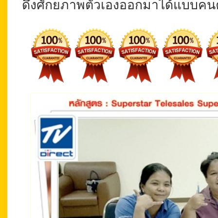
ดึงศักยภาพตัวเองออกมาได้แบบคน