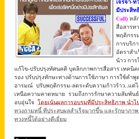
เจรจา-ทวง
มีประสิท
Call)
หลัก
สื่อสารท
พฤติกรรม
การบริกา
อัตราสำเร
น้าว การ
แก้ไข-ปรับปรุงทัศนคติ บุคลิกภาพการสื่อสาร เทคนิ
รอง ปรับปรุงทักษะทางด้านการใช้ภาษา การใช้คำพูด
อารมณ์ ปรับพฤติกรรม-ลดระดับความก้าวร้าว..แต่ไ
เหนือความคาดหมาย รวมถึงการรักษาความสัมพันธ์ที
อบอุ่นใจ
โดยเน้นผลการอบรมที่มีประสิทธิภาพ นำไป
ทวงถามหนี้ ที่ประสบผลสำเร็จมากขึ้น และรักษาภา
ทวงหนี้ได้อย่างดีเยี่ยม