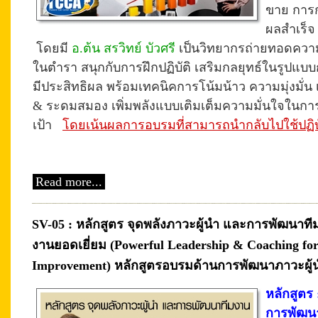
ขาย
การ
ผลสำเร็
โดยมี
อ.ต้น สรวิทย์ บัวศรี
เป็นวิทยากรถ่ายทอดความร
ในตำรา สนุกกับการ
ฝึก
ปฏิบัติ
เสริมกลยุทธ์ในรูปแบบ
มีประสิทธิผล พร้อมเทคนิคการโน้มน้าว ความมุ่งมั่น 
& ระดมสมอง เพิ่มพลังแบบเติมเต็มความมั่นใจในกา
เป้า
โดยเน้นผลการอบรมที่สามารถนำกลับไปใช้ปฏิบัต
Read more...
SV-05 : หลักสูตร จุดพลังภาวะผู้นำ และการพัฒนาทีม
งานยอดเยี่ยม (Powerful Leadership & Coaching fo
Improvement) หลักสูตรอบรมด้านการพัฒนาภาวะผู้
หลักสูตร 
การพัฒนา