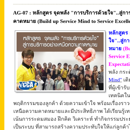
AG-07 : หลักสูตร จุดพลัง "การบริการด้วยใจ"..สู่ก
คาดหมาย (Build up Service Mind to Service Excell
หลักสูตร
ใจ"..สู่
หมาย
(B
Service E
Expectat
พลัง กระต
Mind"
เติ
ที่ผู้เข้า
เทคนิคใ
พฤติกรรมของลูกค้า ด้วยความเข้าใจ พร้อมเรื่องราวด
เหนือความคาดหมายและมีประสิทธิภาพ ได้เรียนรู้เ
เน้นการระดมสมอง ฝึกคิด วิเคราะห์ ทำกิจกรรมประย
เป็นระบบ ที่สามารถสร้างความประทับใจให้แก่ลูกค้าไ