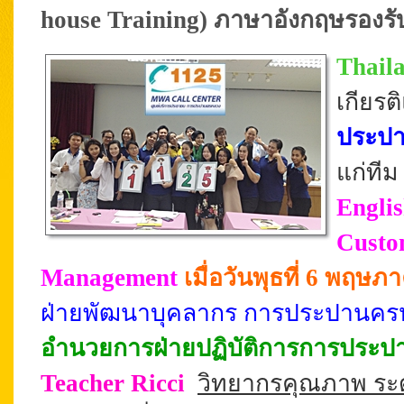
house Training) ภาษาอังกฤษรองรับ
Thail
เกียรต
ประป
แก่ที
Englis
Custo
Management
เมื่อวันพุธที่ 6 พฤษ
ฝ่ายพัฒนาบุคลากร การประปานคร
อำนวยการฝ่ายปฏิบัติการการประ
Teacher
Ricci
วิทยากรคุณภาพ ระดั