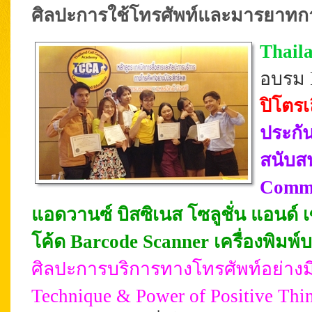
ศิลปะการใช้โทรศัพท์และมารยาทการใ
Thail
อบรม P
ปิโตร
ประกั
สนับส
Commu
แอดวานซ์ บิสซิเนส โซลูชั่น แอนด์ เ
โค้ด Barcode Scanner เครื่องพิมพ์บ
ศิลปะการบริการทางโทรศัพท์อย่างม
Technique & Power of Positive Thi