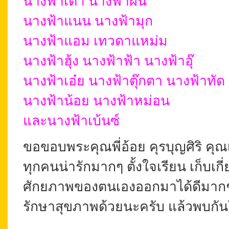
นางฟ้าเต่า
นางฟ้าฝน
นางฟ้าแนน
นางฟ้ามุก
นางฟ้า
แอม
เทวดา
แหม่ม
นางฟ้า
ฮุ้ง
นางฟ้าฟ้า
นางฟ้าอุ๊
นางฟ้าเ
อ๋ย
นางฟ้าตุ๊กตา นางฟ้าทัด
นางฟ้าน้อย
นางฟ้าหม่อน
และ
นางฟ้าเบ้นซ์
ขอขอบพระคุณพี่อ้อย คุรบุญศิริ คุณเ
ทุกคนน่ารักมากๆ ตั้งใจเรียน เก็บเกี่ย
ศักยภาพของตนเองออกมาได้ดีมาก
รักษาสุขภาพด้วยนะครับ แล้วพบกัน