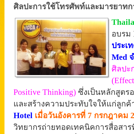
ศิลปะการใช้โทรศัพท์และมารยาทการใ
Thail
อบรม P
ประเท
Med จ
ศิลปะ
(
Effec
Positive Thinking
)
ซึ่งเป็นหลักสูตร
และสร้างความประทับใจให้แก่ลูกค้
Hotel
เมื่อวันอังคารที่ 7 กรกฎาคม 
วิทยากรถ่ายทอดเทคนิคการสื่อสารท