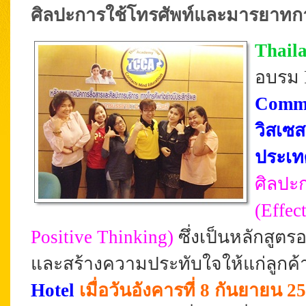
ศิลปะการใช้โทรศัพท์และมารยาทการใ
Thail
อบรม P
Commu
วิสเซส
ประเ
ศิลปะ
(
Effec
Positive Thinking
)
ซึ่งเป็นหลักสูตร
และสร้างความประทับใจให้แก่ลูกค้
Hotel
เมื่อวันอังคารที่ 8 กันยายน 2