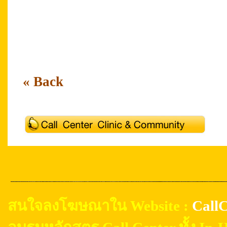
Thailand Call Center Academy Outsourcing C
Thailand Call Center Academy
« Back
สนใจลงโฆษณาใน Website :
CallC