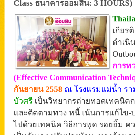
Class ธนาคารออมสิน: 3 HOURS)
Thail
เกียร
ดำเนิ
Outbo
การทว
(Effective Communication Techniq
กันยายน 2558
ณ
โรงแรมแม่น้ำ รา
บัวศรี
เป็นวิทยากรถ่ายทอดเทคนิคกา
และติดตามทวง หนี้ เน้นการแก้ไข-ปรั
ไปด้วยเทคนิค วิธีการพูด รอยยิ้ม 