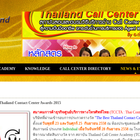
ACADEMY
KNOWLEDGE
CALL CENTER DIRECTORY
NEWS & 
Thailand Contact Center Awards 2015
สมาคมการค้าธุรกิจศูนย์บริการทางโทรศัพท์ไทย
(TCCTA : Thai Conta
บริษัทที่ผ่านเข้ารอบการประกวดรางวัล
"The Best Thailand Contact C
ตั้งแต่
วันพุธที่
23 และวันศุกร์ 25 กันยายน 2558
ณ ห้องประชุมคณะศิ
สัมภาษณ์ ประเภท
Individual
เมื่อวันจันทร์ที่ 28 กันยายน 2558
ณ โรง
พิจารณาตัดสินรางวัล จาก สถาบัน Thailand Call Center Academy (