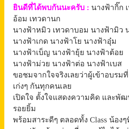
ยินดีที่ได้พบกันนะครับ :
นางฟ้ากิ๊ก
อ้อม เทวดานก
นางฟ้าหมิว เทวดาบอม
นางฟ้า
มิว
นางฟ้าเกด
นางฟ้าโย
นางฟ้าอุ๋ม
นางฟ้าเบ็ญ
นางฟ้ายุ้ย
นางฟ้าต้อย
นางฟ้าม่วย
นางฟ้าต่อ
นางฟ้าเบส
ขอชมจากใจจริงเลยว่าผู้เข้าอบรมที
เก่งๆ กันทุกคนเลย
เปิดใจ ตั้งใจแสดงความคิด และพั
รอยยิ้ม
พร้อมสาระดีๆ ตลอดทั้ง Class น้องๆที่