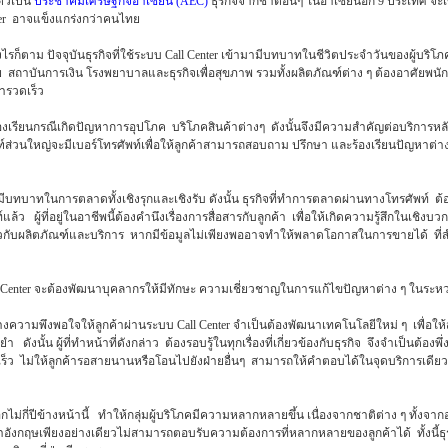
ัวเป็น
ประชาคมเศรษฐกิจอาเซียน
(AEC)
ธุรกิจจากชาติอื่นๆ ในอาเซียนอีก 9 ประเทศ จ
er อาจแข็งแกร่งกว่าคนไทย
งไรก็ตาม ปัจจุบันธุรกิจที่ใช้ระบบ Call Center เข้ามามีบทบาทในชีวิตประจำวันของผู้บริโ
ัย สถาบันการเงิน โรงพยาบาลและธุรกิจเพื่อสุขภาพ รวมทั้งผลิตภัณฑ์ต่าง ๆ ต้องอาศัยพน
ารวดเร็ว
องร้องเรียนกรณีเกิดปัญหาการอุปโภค บริโภคสินค้าต่างๆ ดังนั้นจึงมีความสำคัญต่อบริก
ฑ์ส่วนใหญ่จะมีเบอร์โทรศัพท์เพื่อให้ลูกค้าสามารถสอบถาม ปรึกษา และร้องเรียนปัญหาต่าง
er มีบทบาทในการตลาดทั้งเชิงรุกและเชิงรับ ดังนั้น ธุรกิจที่ทำการตลาดผ่านทางโทรศัพ
ู้ที่อยู่ในอาชีพนี้ต้องคำนึงเรื่องการสื่อสารกับลูกค้า เพื่อให้เกิดความรู้สึกในเชิงบวก 
กี่ยวกับผลิตภัณฑ์และบริการ หากมีข้อมูลไม่เพียงพออาจทำให้พลาดโอกาสในการขายได้ ที
Call Center จะต้องพัฒนาบุคลากรให้มีทักษะ ความเชี่ยวชาญในการแก้ไขปัญหาต่าง ๆ ในระ
้างความพึงพอใจให้ลูกค้าผ่านระบบ Call Center จำเป็นต้องพัฒนาเทคโนโลยีใหม่ ๆ เพื่
ังนั้น ผู้ที่ทำหน้าที่ดังกล่าว ต้องรอบรู้ในทุกเรื่องที่เกี่ยวข้องกับธุรกิจ จึงจำเป็นต้องพ
ร็ว ไม่ให้ลูกค้ารอสายนานหรือโอนไปยังฝ่ายอื่นๆ สามารถให้คำตอบได้ในจุดบริการเดียว
่กี่ปีข้างหน้านี้ ทำให้กลุ่มผู้บริโภคมีความหลากหลายขึ้น เนื่องจากชาติต่าง ๆ ทั้งจาก
งกฤษเพียงอย่างเดียวไม่สามารถตอบรับความต้องการที่หลากหลายของลูกค้าได้ ทั้งนี้ธ