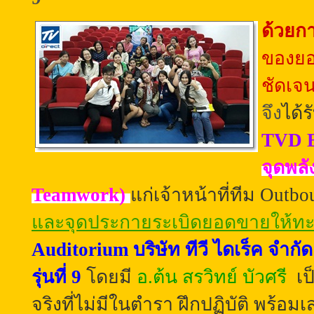
ด้วยกา
ของยอด
ชัดเจ
จึง
ได้
TVD B
จุดพล
Teamwork)
แก่เจ้าหน้าที่ทีม Outb
และจุดประกายระเบิดยอดขาย
ให้ทะ
Auditorium บริษัท ทีวี ไดเร็ค จำก
รุ่นที่ 9
โดยมี
อ.ต้น สรวิทย์ บัวศรี
เ
จริงที่ไม่มีในตำรา
ฝึก
ปฏิบัติ
พร้อมเ