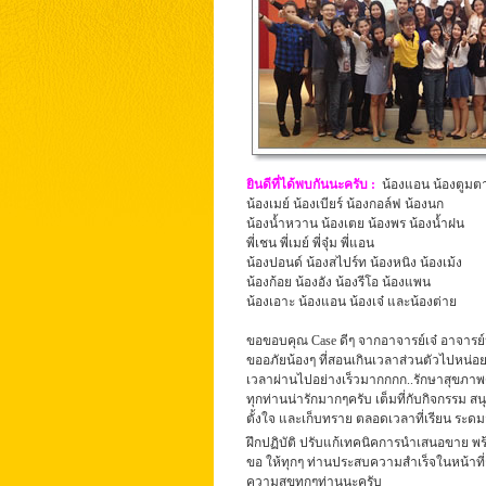
ยินดีที่ได้พบกันนะครับ
:
น้องแอน น้องตูมตา
น้องเมย์ น้องเบียร์ น้องกอล์ฟ น้องนก
น้องน้ำหวาน น้องเตย น้องพร น้องน้ำฝน
พี่เชน พี่เมย์ พี่จุ๋ม พี่แอน
น้องปอนด์ น้องสไปร์ท น้องหนิง น้องเม้ง
น้องก้อย น้องอัง น้องรีโอ น้องแพน
น้องเอาะ น้องแอน น้องเจ๋ และน้องต่าย
ขอขอบคุณ Case ดีๆ จากอาจารย์เจ๋ อาจารย์
ขออภัยน้องๆ ที่สอนเกินเวลาส่วนตัวไปหน่อย
เวลาผ่านไปอย่างเร็วมากกกก..รักษาสุขภาพด
ทุกท่านน่ารักมากๆครับ เต็มที่กับกิจกรรม สนุ
ตั้งใจ และเก็บทราย ตลอดเวลาที่เรียน ระด
ฝึกปฏิบัติ ปรับแก้เทคนิคการนำเสนอขาย พร
ขอ ให้ทุกๆ ท่านประสบความสำเร็จในหน้าที่ก
ความสุขทุกๆท่านนะครับ