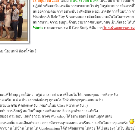
13 มิถุนายน 2558
โดยมี
อ.ต้น สรวิทย์ บัวศรี
เป็นวิทยากรถ่ายทอดคว
ปฏิบัติ
พร้อมเสริมเทคนิคการขายแบบใหม่ๆ ในรูปแบบการสื่อสารที
สนองความต้องการ อย่างมีประสิทธิผล พร้อมเทคนิคการโน้มน้าว กา
Wokshop & Role Play & ระดมสมอง เติมเต็มความมั่นใจในการขาย
สนุกสนาน ความอบอุ่น ด้วยบรรยากาศแบบสบายๆ เป็นกันเอง
ได้ป
Words
ตลอดการอบรม มี Case Study ที่ดีมากๆ
โดยเน้นผลการอบรมที
ม น้องนนท์ น้องน้ำทิพย์
นก..ที่ได้อนุญาตให้ความรู้พวกเราอย่างหาที่ไหนไม่ได้...ขอบคุณมากจริงๆครับ
นะครับ..แต่ อ.ต้น อยากส่งน้องๆ ทุกคนไปถึงฝันกันทุกๆคนเลยนะครับ
้วยนะครับ คิดถึงนะครับ :
พบกันใหม่ Class หน้านะครับ : )
กกับการเรียนรู้
สมกับเป็นสุดยอดทีมงานบริการลูกค้าอย่างแท้จริง
มสมอง ถามตอบ เล่นกิจกรรมต่างๆ Workshop ได้อย่างยอดเยี่ยมกันทุกคนเลย
้อมรอยยิ้ม และเสียงหัวเราะ อย่างมีความสุขตลอดเวลาเรียน
ประทับใจมากๆ เลยครับ
ารงาน ได้บ้าน ได้รถ ได้ Condominium ได้ทำศัลยกรรม ได้สวย ได้เงินเยอะๆ ได้ไปเที่ยวย