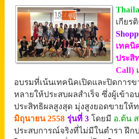
Thail
เกียร
Shopp
เทคนิ
ประสิ
Call)
อบรมที่เน้นเทคนิคเปิดและปิดการขา
หลาย
ให้ประสบผลสำเร็จ
ซึ่งผู้เข้
ประสิทธิผลสูงสุด
มุ่งสูงยอดขายให้ท
มิถุนายน 2558
รุ่นที่ 3
โดยมี
อ.ต้น ส
ประสบการณ์จริงที่ไม่มีในตำรา
ฝึก
ป