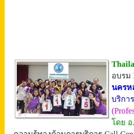
Thail
อบรม I
นครห
บริการ
(
Profe
โดย อ.