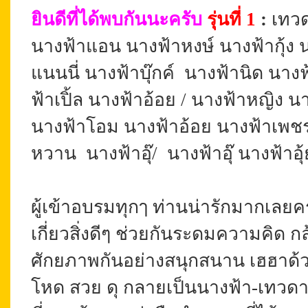
ยินดีที่ได้พบกันนะครับ
รุ่นที่ 1
:
เทวด
นางฟ้าแอน นางฟ้า
หงษ์ นางฟ้ากุ้ง
แนนนี่ นางฟ้าบุ๊กค์ นางฟ้านิด นาง
ฟ้าเปิ้ล นางฟ้าอ้อย / นางฟ้าหญิง นา
นางฟ้าโอม นางฟ้าอ้อย นางฟ้าเพชร 
หวาน นางฟ้าอุ๊/ นางฟ้าอุ๊ นางฟ้าอ
ผู้เข้าอบรมทุกๅ ท่านน่ารักมากเลยครั
เกี่ยวสิ่งดีๆ ช่วยกันระดมความคิด
ศักยภาพกันอย่างสนุกสนาน เฮฮาด้ว
โหด สวย ดุ กลายเป็นนางฟ้า-เทวดากั