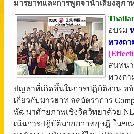
มารยาทและการพูดจาน้ำเสียงสุภา
Thaila
อบรม
ห
ทวงถาม 
(Effect
สนทนาท
ทวงถาม
ปัญหาที่เกิดขึ้นในการปฏิบัติงาน ขจั
เกี่ยวกับมารยาท ลดอัตราการ Compla
พัฒนาศักยภาพเชิงจิตวิทยาด้วย NLP
เน้นการปฎิบัติมากกว่าทฤษฎี ในขณะอ