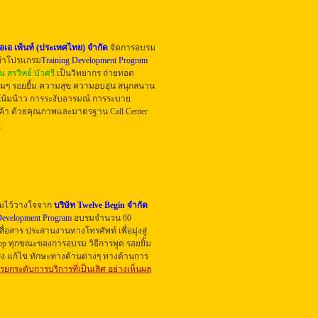
โอเอ เพ้นท์ (ประเทศไทย) จำกัด
จัดการอบรม
้าโปรแกรม
Training Development Program
้น สรวิทย์ บัวศรี
เป็นวิทยากร ถ่ายทอด
เต็มๆ รอยยิ้ม ความสุข ความอบอุ่น สนุกสนาน
รโน้มน้าว การระงับอารมณ์ การระบาย
้า ด้วย
คุณภาพและมาตรฐาน Call Center
ศ
วามไว้วางใจจาก
บริษัท Twelve Begin จำกัด
Development Program
อบรมจำนวน 60
่อสาร ประสานงานทางโทรศัพท์ เพื่อมุ่งสู่
shop ทุกขณะของการอบรม
วิธีการพูด รอยยิ้ม
รุง แก้ไข ทักษะทางด้านต่างๆ ทางด้านการ
ารยกระดับการบริการที่เป็นเลิศ อย่างเห็นผล