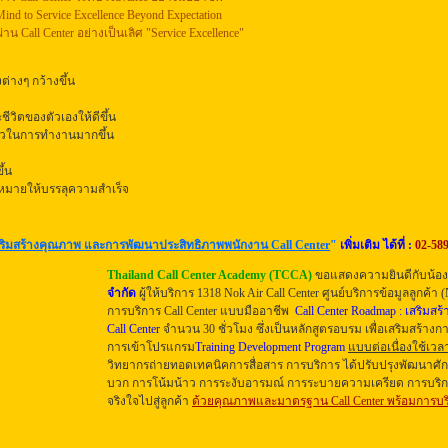
Mind to Service Excellence Beyond Expectation
าน Call Center อย่างเป็นเลิศ "Service Excellence"
่างๆ กว้างขึ้น
ตของตัวเองให้ดีขึ้น
ตัวในการทำงานมากขึ้น
้น
าหมายให้บรรลุความสำเร็จ
ริมสร้างคุณภาพ และการพัฒนาประสิทธิภาพพนักงาน Call Center
"
เพิ่มเติม ได้ที่ :
02-58
Thailand Call Center Academy (TCCA)
ขอแสดงความยินดีกับน้อ
จำกัด
ผู้ให้บริการ
1318 Nok Air Call Center
ศูนย์บริการข้อมูลลูกค้า (
การบริการ Call Center แบบมืออาชีพ
Call Center Roadmap :
เสริมสร
Call Center
จำนวน 30 ชั่วโมง ซึ่งเป็นหลักสูตรอบรม เพื่อ
เสริมสร้างกา
การเข้าโปรแกรม
Training Development Program
แบบต่อเนื่องใช้เวลา
วิทยากรถ่ายทอดเทคนิคการสื่อสาร การบริการ ได้ปรับปรุง
พัฒนาศั
บวก การโน้มน้าว การระงับอารมณ์ การระบายความเครียด การบริ
จริงใจไปสู่ลูกค้า
ด้วยคุณภาพและมาตรฐาน Call Center พร้อมการ
บร