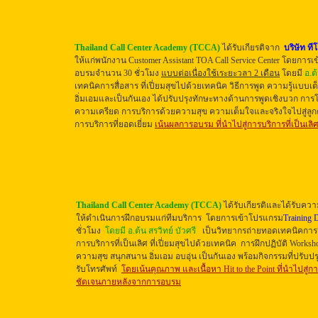
Thailand Call Center Academy (TCCA)
ได้รับเกียรติจาก
บริษัท ที
ให้แก่พนักงาน Customer Assistant TOA Call Service Center
โดยการเข
อบรมจำนวน 30 ชั่วโมง
แบบต่อเนื่องใช้เระยะวลา
2 เดือน
โดยมี
อ.ต
เทคนิคการสื่อสาร ที่เปี่ยมสุขไปด้วยเทคนิค วิธีการพูด ความรู้แบบ
อิ่มเอมและเป็นกันเอง ได้ปรับปรุงทักษะทางด้านการพูดเชิงบวก กา
ความเครียด การบริการด้วยความสุข ความเต็มใจและจริงใจไปสู่ลูกค
การบริการที่ยอดเยี่ยม
เน้นผลการอบรม ที่นำไปสู่การบริการที่เป็นเลิ
Thailand Call Center Academy (TCCA)
ได้รับเกียรติและได้รับค
ให้ดำเนินการฝึกอบรมแก่ทีมบริการ
โดยการเข้าโปรแกรม
Training 
ชั่วโมง
โดยมี อ.ต้น สรวิทย์ บัวศรี
เป็นวิทยากรถ่ายทอดเทคนิคการสื
การบริการที่เป็นเลิศ ที่เปี่ยมสุขไปด้วยเทคนิค
การฝึก
ปฏิบัติ Work
ความสุข สนุกสนาน อิ่มเอม
อบอุ่น
เป็นกันเอง พร้อมกิจกรรมที่ปรับป
รับโทรศัพท์
โดยเน้นคุณภาพ และเนื้อหา Hit to the Point ที่นำไปสู่ก
ชัดเจนภายหลังจากการอบรม