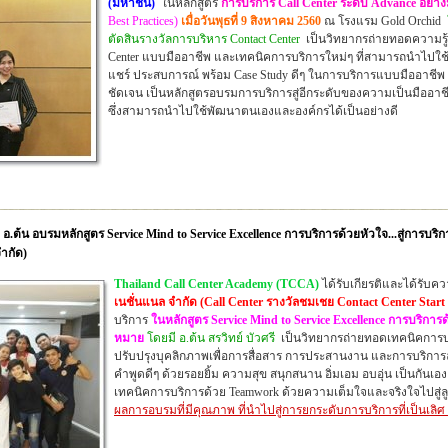
(มหาชน)
ใน
หลักสูตร
การบริการ Call Center ระดับ Advance อย่าง
Best Practices)
เมื่อวันพุธที่ 9 สิงหาคม 2560
ณ โรงแรม Gold Orchid
ตัดสินรางวัลการบริหาร Contact Center
เ
ป็นวิทยากรถ่ายทอดความรู้
Center แบบมืออาชีพ และเทคนิคการบริการใหม่ๆ ที่สามารถนำไปใช้ป
แชร์
ประสบการณ์ พร้อม
Case Study ดีๆ ในการบริการแบบมืออาชีพ ส
ชัดเจน เป็นหลักสูตรอบรมการบริการสู่อีกระดับของความเป็นมืออา
ซึ่งสามารถนำไปใช้พัฒนาตนเองและองค์กรได้เป็นอย่างดี
.ต้น อบรมหลักสูตร Service Mind to Service Excellence การบริการด้วยหัวใจ...สู่การบ
จำกัด)
Thailand Call Center Academy (TCCA)
ได้รับเกียรติและได้รับ
เนชั่นแนล จำกัด (Call Center รางวัลชมเชย Contact Center Star
บริการ
ใน
หลักสูตร Service Mind to Service Excellence การบริการ
หมาย
โดยมี อ.ต้น สรวิทย์ บัวศรี
เป็นวิทยากรถ่ายทอดเทคนิคการบ
ปรับปรุงบุคลิกภาพเพื่อการสื่อสาร การประสานงาน และการบริการลูก
คำพูดดีๆ ด้วยรอยยิ้ม
ความสุข สนุกสนาน อิ่มเอม
อบอุ่น
เป็นกันเอง
เทคนิคการบริการด้วย Teamwork ด้วยความเต็มใจและจริงใจไปสู่ลูก
ผลการอบรมที่มีคุณภาพ ที่นำไปสู่การยกระดับการบริการที่เป็นเลิศ