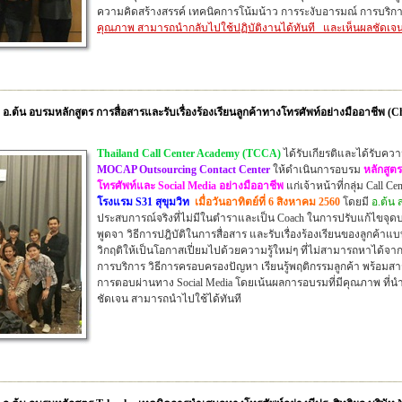
ความคิดสร้างสรรค์ เทคนิคการโน้มน้าว การระงับอารมณ์ การบริกา
คุณภาพ สามารถนำกลับไปใช้ปฏิบัติงานได้ทันที
และเห็นผลชัดเ
อ.ต้น อบรมหลักสูตร การสื่อสารและรับเรื่องร้องเรียนลูกค้าทางโทรศัพท์อย่างมืออาชีพ 
Thailand Call Center Academy (TCCA)
ได้รับเกียรติและได้รับคว
MOCAP Outsourcing Contact Center
ให้ดำเนินการอบรม
หลักสูตร
โทรศัพท์และ Social Media อย่างมืออาชีพ
แก่เจ้าหน้าที่กลุ่ม Call C
โรงแรม S31 สุขุมวิท
เมื่อวันอาทิตย์ที่ 6 สิงหาคม 2560
โดยมี
อ.ต้น ส
ประสบการณ์จริงที่ไม่มีในตำรา
และเป็น Coach ในการปรับแก้ไขจุด
พูดจา วิธีการปฎิบัติในการสื่อสาร และรับเรื่องร้องเรียนของลูกค้าแบ
วิกฤติให้เป็นโอกาสเปี่ยมไปด้วยความรู้ใหม่ๆ ที่ไม่สามารถหาได้จา
การบริการ วิธีการครอบครองปัญหา เรียนรู้พฤติกรรมลูกค้า พร้อมสาร
การตอบผ่านทาง Social Media โดยเน้นผลการอบรมที่มีคุณภาพ ที่นำไป
ชัดเจน สามารถนำไปใช้ได้ทันที