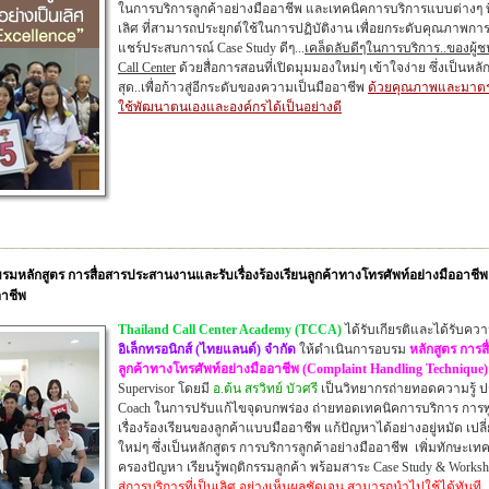
ในการบริการลูกค้าอย่างมืออาชีพ และเทคนิคการบริการแบบต่างๆ ที่
เลิศ ที่สามารถประยุกต์ใช้ในการปฏิบัติงาน เพื่อยกระดับคุณภาพการ
แชร์
ประสบการณ์
Case Study ดีๆ
...
เคล็ดลับดีๆในการบริการ..ของผู้
Call Center
ด้วยสื่อการสอนที่เปิดมุมมองใหม่ๆ เข้าใจง่าย ซึ่งเป็นหลั
สุด..เพื่อก้าวสู่อีกระดับของความเป็นมืออาชีพ
ด้วยคุณภาพและมาตรฐ
ใช้พัฒนาตนเองและองค์กรได้เป็นอย่างดี
หลักสูตร การสื่อสารประสานงานและรับเรื่องร้องเรียนลูกค้าทางโทรศัพท์อย่างมืออาชีพ (บ
อาชีพ
Thailand Call Center Academy (TCCA)
ได้รับเกียรติและได้รับคว
อิเล็กทรอนิกส์ (ไทยแลนด์) จำกัด
ให้ดำเนินการอบรม
หลักสูตร การส
ลูกค้าทางโทรศัพท์อย่างมืออาชีพ (Complaint Handling Technique
S
upervisor
โดยมี
อ.ต้น สรวิทย์ บัวศรี
เป็นวิทยากรถ่ายทอดความรู้ ป
Coach ในการปรับแก้ไขจุดบกพร่อง ถ่ายทอดเทคนิคการบริการ การพูด
เรื่องร้องเรียนของลูกค้าแบบมืออาชีพ แก้ปัญหาได้อย่างอยู่หมัด เปลี
ใหม่ๆ ซึ่งเป็นหลักสูตร การบริการลูกค้าอย่างมืออาชีพ เพิ่มทักษะ
ครองปัญหา เรียนรู้พฤติกรรมลูกค้า พร้อมสาระ Case Study & Works
สู่การบริการที่เป็นเลิศ อย่างเห็นผลชัดเจน สามารถนำไปใช้ได้ทันที