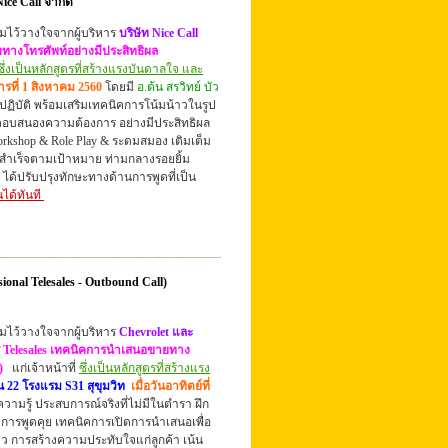
ice Call จำกัด
ามไว้วางใจจากผู้บริหาร
บริษัท Nice Call
ทางโทรศัพท์อย่างมีประสิทธิผล
ซึ่งเป็นหลักสูตรที่สร้างแรงบันดาลใจ และ
คารที่ 1 สิงหาคม 2560
โดยมี
อ.ต้น สรวิทย์ บัว
ปฏิบัติ
พร้อมเสริมเทคนิคการโน้มน้าวในรูป
อตอบสนองความต้องการ อย่างมีประสิทธิผล
rkshop & Role Play & ระดมสมอง เติมเต็ม
สู่สำเร็จตามเป้าหมาย
ท่ามกลางรอยยิ้ม
ง
ได้ปรับปรุงทักษะทางด้านการพูดที่เป็น
ได้ทันที
onal Telesales - Outbound Call)
ามไว้วางใจจากผู้บริหาร
Chevrolet และ
ร Telesales เทคนิคการนำเสนอขายทาง
)
แก่เจ้าหน้าที่
ซึ่งเป็นหลักสูตรที่สร้างแรง
น 22 โรงแรม S31 สุขุมวิท
เมื่อวันอาทิตย์ที่
วามรู้ ประสบการณ์จริงที่ไม่มีในตำรา
ฝึก
 การพูดคุย เทคนิคการเปิดการนำเสนอเพื่อ
ว การสร้างความประทับใจแก่ลูกค้า เน้น