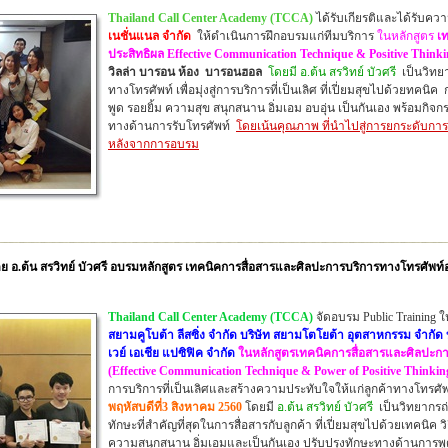
Thailand Call Center Academy (TCCA)
ได้รับเกียรติและได้รับค
เนชั่นแน
ล
จำกัด
ให้ดำเนินการฝึกอบรมแก่ทีมบริการ
ในหลักสูตร
เท
ประสิทธิผล
Effective Communication Technique & Positive Thinki
วิลล่า บารอน ห้อง บารอนฮอล
โดยมี อ.ต้น สรวิทย์ บัวศรี
เป็นวิทย
ทางโทรศัพท์ เพื่อมุ่งสู่การบริการที่เป็นเลิศ ที่เปี่ยมสุขไปด้วยทคนิค
ก
พูด รอยยิ้ม ความสุข สนุกสนาน อิ่มเอม
อบอุ่น
เป็นกันเอง พร้อมกิจก
ทางด้านการรับโทรศัพท์
โดยเน้นคุณภาพ ที่นำไปสู่การยกระดับการบ
หลังจากการอบรม
อ.ต้น สรวิทย์ บัวศรี อบรมหลักสูตร เทคนิคการสื่อสารและศิลปะการบริการทางโทรศัพท์อย่าง
Thailand Call Center Academy (TCCA)
จัดอบรม Public Training ให
สยามคูโบต้า ลีสซิ่ง จำกัด บริษัท สยามโตโยต้า อุตสาหกรรม จำกัด 
เวย์ เอเชีย แปซิฟิค จำกัด
ในหลักสูตรเทคนิคการสื่อสารและศิลปะกา
(
Effective Communication Technique & Power of Positive Thinkin
การบริการที่เป็นเลิศและสร้างความประทับใจให้แก่ลูกค้าทางโทรศัพ
พฤหัสบดีที่3 สิงหาคม 2560
โดยมี
อ.ต้น สรวิทย์ บัวศรี
เป็นวิทยากรถ
ทักษะที่สำคัญที่สุดในการสื่อสารกับลูกค้า ที่เปี่ยมสุขไปด้วยเทคนิค
ความสนุกสนาน อิ่มเอมและเป็นกันเอง ปรับปรุงทักษะทางด้านการพู