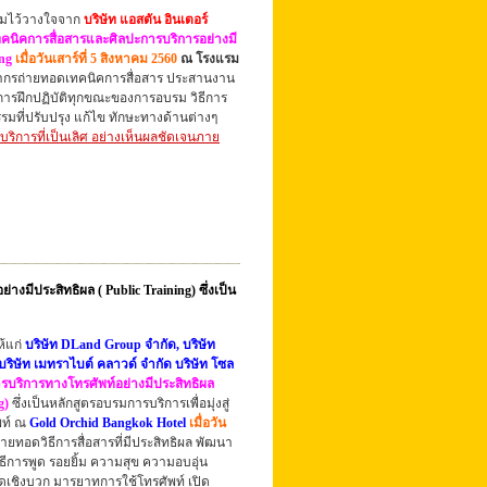
วามไว้วางใจจาก
บริษัท
แอสตัน อินเตอร์
คนิคการสื่อสารและศิลปะการบริการอย่างมี
ng
เมื่อวันเสาร์ที่ 5 สิงหาคม 2560
ณ โรงแรม
ากรถ่ายทอดเทคนิคการสื่อสาร ประสานงาน
ารฝึก
ปฏิบัติทุกขณะของการอบรม
วิธีการ
รรมที่ปรับปรุง แก้ไข ทักษะทางด้านต่างๆ
ริการที่เป็นเลิศ อย่างเห็นผลชัดเจนภาย
มีประสิทธิผล ( Public Training) ซึ่งเป็น
้แก่
บริษัท DLand Group จำกัด, บริษัท
บริษัท เมทราไบต์ คลาวด์ จำกัด บริษัท โซล
รบริการทางโทรศัพท์อย่างมีประสิทธิผล
g
)
ซึ่งเป็นหลักสูตรอบรมการบริการเพื่อมุ่งสู่
ท์
ณ
Gold Orchid Bangkok Hotel
เมื่อวัน
่ายทอดวิธีการสื่อสารที่มีประสิทธิผล พัฒนา
 วิธีการพูด รอยยิ้ม ความสุข ความอบอุ่น
ดเชิงบวก มารยาทการใช้โทรศัพท์ เปิด