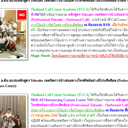
อ.ต้น อบรมหลักสูตร Telesales เทคนิคการนำเสนอทางโทรศัพท์อย่างมีประสิทธิผล บริษัท N
Thailand Call Center Academy (TCCA)
ได้รับเกียรติและได้รับคว
จำกัด
ให้ดำเนินการอบรม
หลักสูตร Telesales เทคนิคการนำเสนอขาย
(Professional Telesales - Outbound Call)
แก่เจ้าหน้าที่ Call Center
การโน้มน้าวจิตใจ
อย่างมีประสิทธิผล
ณ ห้องอบรม RSB
เมื่อวันอัง
ศรี
เป็นวิทยากรถ่ายทอดความรู้ ประสบการณ์จริงที่ไม่มีในตำรา
ฝึก
แบบการสื่อสารที่โดนใจ การพูดคุย เทคนิคการเปิดการนำเสนอเพื่
พร้อมเทคนิคการโน้มน้าว การสร้างความประทับใจแก่ลูกค้า เน้น Wo
ความมั่นใจในการโทรหาลูกค้า การสร้างแรงบันดาลใจ
ให้ก้าวไป..
ความสนุกสนาน ความอบอุ่น ด้วยบรรยากาศแบบสบายๆ เป็นกันเอ
Magic Words
โดยเน้นผลการอบรมที่สามารถนำกลับไปใช้ปฏิบัติงาน
.ต้น อบรมหลักสูตร Telesales เทคนิคการนำเสนอทางโทรศัพท์อย่างมีประสิทธิผล (Professi
ct Center)
Thailand Call Center Academy (TCCA)
ได้รับเกียรติและได้รับคว
MOCAP Outsourcing Contact Center
ให้ดำเนินการอบรม
หลักสูต
โทรศัพท์อย่างมีประสิทธิผล
(Professional Telesales - Outbound Call
บันดาลใจ และการโน้มน้าวจิตใจ
อย่างมีประสิทธิผล
ณ ห้องอบรม ชั้
23 กรกฎาคม 2560
โดยมี
อ.ต้น สรวิทย์ บัวศรี
เป็นวิทยากรถ่ายทอดค
ปฏิบัติ
พร้อมเสริมเทคนิคการโน้มน้าวในรูปแบบการสื่อสารที่โดนใจ
ตอบสนองความต้องการ อย่างมีประสิทธิผล พร้อมเทคนิคการโน้มน้า