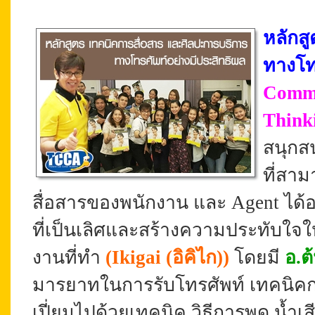
หลักส
ทางโท
Commu
Think
สนุก
ที่สา
สื่อสารของพนักงาน และ Agent ได้
ที่เป็นเลิศและสร้างความประทับใจให้
งานที่ทำ
(Ikigai (อิคิไก))
โดยมี
อ.ต
มารยาทในการรับโทรศัพท์ เทคนิคการสื
เปี่ยมไปด้วยเทคนิค วิธีการพูด น้ำเ