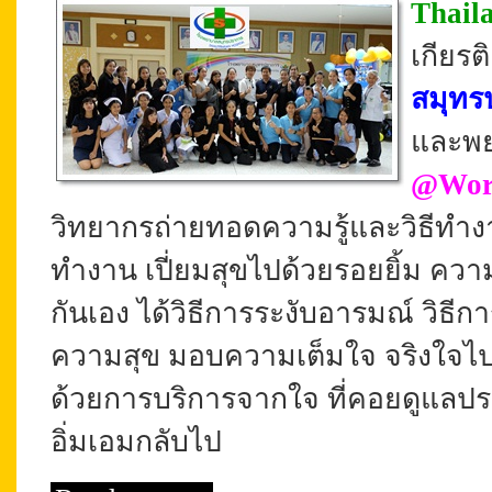
Thail
เกียร
สมุทร
และ
พ
@Wor
วิทยากรถ่ายทอดความรู้และวิธีทำงา
ทำงาน เปี่ยมสุขไปด้วยรอยยิ้ม ควา
กันเอง ได้วิธีการระงับอารมณ์ วิธ
ความสุข มอบความเต็มใจ จริงใจไปสู
ด้วย
การบริการจากใจ ที่คอยดูแลป
อิ่มเอมกลับไป