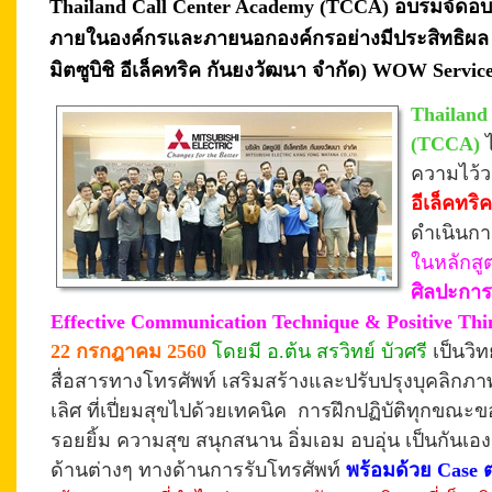
Thailand Call Center Academy (TCCA) อบรมจัดอบ
ภายในองค์กรและภายนอกองค์กรอย่างมีประสิทธิผล (I
มิตซูบิชิ อีเล็คทริค กันยงวัฒนา จำกัด) WOW Service ร
Thailand
(TCCA)
ความไว้
อีเล็คทริ
ดำเนินกา
ในหลักสู
ศิลปะการ
Effective Communication Technique & Positive Thi
22 กรกฎาคม 2560
โดยมี อ.ต้น สรวิทย์ บัวศรี
เป็นว
สื่อสารทางโทรศัพท์ เสริมสร้างและปรับปรุงบุคลิกภาพ เพ
เลิศ ที่เปี่ยมสุขไปด้วยเทคนิค
การฝึก
ปฏิบัติทุกขณะ
รอยยิ้ม ความสุข สนุกสนาน อิ่มเอม
อบอุ่น
เป็นกันเอง
ด้านต่างๆ ทางด้านการรับโทรศัพท์
พร้อมด้วย Case ต