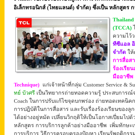
อิเล็กทรอนิกส์ (ไทยแลนด์) จำกัด) ซึ่งเป็น หลักสูตร
Thailand
(TCCA)
ความไว้ว
ทีซีแอล อ
จำกัด
ให
การสื่อส
ร้องเรียน
มืออาชีพ
Technique)
แก่เจ้าหน้าที่กลุ่ม Customer Service & S
u
ทย์ บัวศรี
เป็นวิทยากรถ่ายทอดความรู้ ประสบการณ์จร
Coach ในการปรับแก้ไขจุดบกพร่อง ถ่ายทอดเทคนิคกา
การปฎิบัติในการสื่อสาร และรับเรื่องร้องเรียนของล
ได้อย่างอยู่หมัด เปลี่ยนวิกฤติให้เป็นโอกาสเปี่ยมไปด้ว
หลักสูตร การบริการลูกค้าอย่างมืออาชีพ เพิ่มทักษ
การบริการ วิธีการครอบครองปัญหา เรียนรู้พฤติกรรม