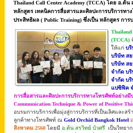
Thailand Call Center Academy (TCCA) โดย อ.ต้น ส
หลักสูตร เทคนิคการสื่อสารและศิลปะการบริการทางโ
ประสิทธิผล ( Public Training) ซึ่งเป็น หลักสูตร กา
Thailand
(TCCA)
ให้แก่
บร
บริษัท สย
บริษัท ส
จำกัด บร
จำกัด บริ
แปซิฟิค 
การสื่อสารและศิลปะการบริการทางโทรศัพท์อย่างมี
Communication Technique & Power of Positive Thi
อบรมการบริการเพื่อมุ่งสู่การบริการที่เป็นเลิศและส
ลูกค้าทางโทรศัพท์
ณ
Gold Orchid Bangkok Hotel
เ
สิงหาคม 2560
โดยมี
อ.ต้น สรวิทย์ บัวศรี
เป็นวิทยาก