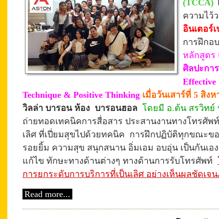
(TCCA)
ความไว้
อินเตอร์เ
การฝึกอบ
หลักสูตร
ศิลปะการ
Effectiv
Technique & Positive Thinking
เมื่อวันเสาร์ที่ 5 สิ
วิลล่า บารอน ห้อง บารอนฮอล
โดยมี อ.ต้น สรวิทย์ 
ถ่ายทอดเทคนิคการสื่อสาร ประสานงานทางโทรศัพท์ เพื่
เลิศ ที่เปี่ยมสุขไปด้วยทคนิค
การฝึก
ปฏิบัติทุกขณะ
รอยยิ้ม ความสุข สนุกสนาน อิ่มเอม
อบอุ่น
เป็นกันเอง
แก้ไข ทักษะทางด้านต่างๆ ทางด้านการรับโทรศัพท์
การยกระดับการบริการที่เป็นเลิศ อย่างเห็นผลชัด
Read more...