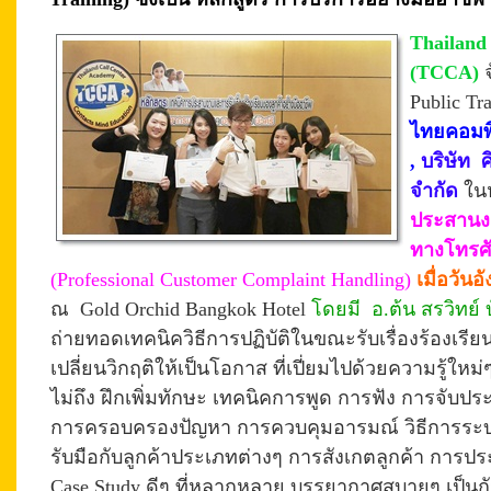
Thailand
(TCCA)
จ
Public Tr
ไทยคอมพิ
,
บริษัท
ศ
จำกัด
ใน
ประสานงาน
ทางโทรศั
(Professional Customer Complaint Handling
)
เมื่อวันอ
ณ Gold Orchid Bangkok Hotel
โดยมี อ.ต้น สรวิทย์ บ
ถ่ายทอดเทคนิควิธีการปฏิบัติในขณะรับเรื่องร้องเรี
เปลี่ยนวิกฤติให้เป็นโอกาส ที่เปี่ยมไปด้วยความรู้ให
ไม่ถึง ฝึกเพิ่มทักษะ เทคนิคการพูด การฟัง การจับปร
การครอบครองปัญหา การควบคุมอารมณ์ วิธีการระ
รับมือกับลูกค้าประเภทต่างๆ การสังเกตลูกค้า การ
Case Study ดีๆ ที่หลากหลาย
บรรยากาศสบายๆ เป็นก