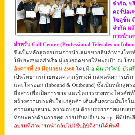
จำกัด, บร
คอร์ปอเรช
โซลูชั่น 
จำกัด
หลั
การนำเส
สำหรับ Call Center
(Professional Telesales on In
ซึ่งเป็นหลักสูตรอบรมการนำเสนอขายสินค้าทางโทรศั
ให้ประสบผลสำเร็จ มุ่งสูงยอดขายให้ทะลุเป้า
ณ โรงแ
อังคารที่ 20 มิถุนายน 2560
โดยมี
อ.ต้น สรวิทย์ บัวศรี
เป็นวิทยากรถ่ายทอดความรู้ทางด้านเทคนิคการบริก
และโทรออก (Inbound & Outbound) ซึ่งเป็นหลักสูต
สื่อสารเพื่อเปิดการขาย และปิดการขายทางโทรศัพท์ใ
สร้างความประทับใจแก่ลูกค้า เติมเต็มความมั่นใจใ
ความสนุกสนาน ความอบอุ่น ด้วยบรรยากาศแบบสบาย
ทักษะทางด้านการพูด
การปรับเปลี่ยน Script ที่มีปร
อบรมที่สามารถนำกลับไปใช้ปฏิบัติงานได้ทันที