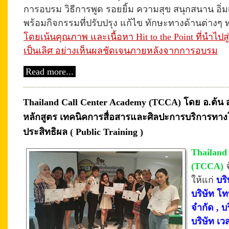
การอบรม
วิธีการพูด รอยยิ้ม ความสุข สนุกสนาน อิ่
พร้อมกิจกรรมที่ปรับปรุง แก้ไข ทักษะทางด้านต่างๆ
โดยเน้นคุณภาพ และเนื้อหา Hit to the Point ที่นำไปส
เป็นเลิศ อย่างเห็นผลชัดเจนภายหลังจากการอบรม
Read more...
Thailand Call Center Academy (TCCA) โดย อ.ต้น ส
หลักสูตร เทคนิคการสื่อสารและศิลปะการบริการทางโ
ประสิทธิผล ( Public Training )
Thailand
(TCCA)
ให้แก่
บริ
บริษัท โ
จำกัด , บ
บริษัท เว