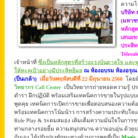
ความไว
บริษัท 
(มหาช
หลักสู
เสนอขา
ประสิท
Telesal
เจ้าหน้าที่
ซึ่งเป็นหลักสูตรที่สร้างแรงบันดาลใจ แ
ให้ทะลุเป้าอย่างมีประสิทธิผล
ณ ห้องอบรม ห้องอรุณ 1 
(ปิ่นเกล้า)
เมื่อวันพฤหัสบดีที่ 22 มิถุนายน 2560
โดยม
วิทยากร Call Center
เป็นวิทยากรถ่ายทอดความรู้ ปร
ตำรา
ฝึก
ปฏิบัติ
พร้อมเสริมเทคนิคการขายในรูปแบบก
พูดคุย เทคนิคการเปิดการขายเพื่อตอบสนองความต้อ
พร้อมเทคนิคการโน้มน้าว การสร้างความประทับใจแก่
Role Play & ระดมสมอง เติมเต็มความมั่นใจในการ
ท่ามกลางรอยยิ้ม ความสนุกสนาน ความอบอุ่น ด้ว
กันเอง
ได้ปรับปรุงทักษะทางด้านการพูดที่เป็น
Magic