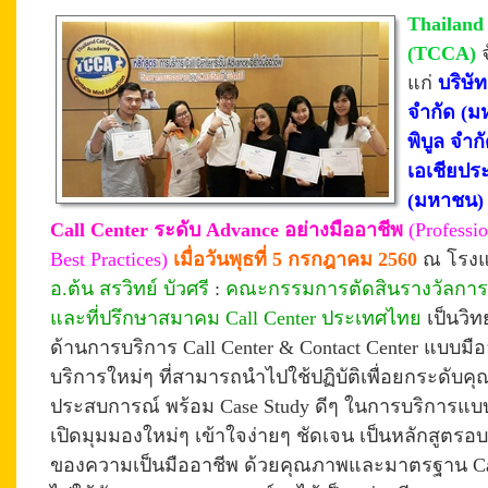
Thailand
(TCCA)
แก่
บริษั
จำกัด (ม
พิบูล จำ
เอเชียประ
(มหาชน
Call Center ระดับ Advance อย่างมืออาชีพ
(
Professi
Best Practices)
เมื่อวันพุธที่ 5 กรกฎาคม 2560
ณ โรงแ
อ.ต้น สรวิทย์ บัวศรี
:
คณะกรรมการตัดสินรางวัลการบ
และที่ปรึกษาสมาคม Call Center ประเทศไทย
เป็นวิ
ด้านการบริการ Call Center & Contact Center แบบม
บริการใหม่ๆ ที่สามารถนำไปใช้ปฏิบัติเพื่อยกระดับค
ประสบการณ์ พร้อม
Case Study ดีๆ ในการบริการแบบ
เปิดมุมมองใหม่ๆ เข้าใจง่ายๆ ชัดเจน เป็นหลักสูตรอ
ของความเป็นมืออาชีพ ด้วยคุณภาพและมาตรฐาน Cal