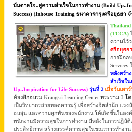
บันดาลใจ..สู่ความสำเร็จในการทำงาน (Build Up..Ins
Success) (Inhouse Training ธนาคารกรุงศรีอยุธยา จำก
Thailand
(TCCA)
ความไว้
ศรีอยุธย
การฝึกอบร
Services
พลังสร้า
สำเร็จใ
Up..Inspiration for Life Success)
รุ่นที่ 2
เมื่อวันเสาร
ห้องฝึกอบรม Krungsri Learning Center พระราม 3
โด
เป็นวิทยากรถ่ายทอดความรู้
เพื่อสร้างจิตสำนึก แร
อบอุ่น และความผูกพันของพนักงาน ให้เกิดขึ้นในองค
พนักงานมีความสุขในการทำงาน มีพลังในการปฏิบัติงา
ประสิทธิภาพ สร้างสรรค์ความสุขในขณะการทำงาน ปร